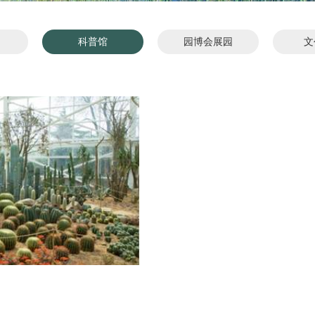
科普馆
园博会展园
文