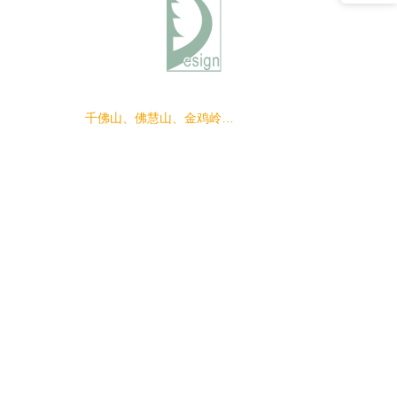
千佛山、佛慧山、金鸡岭等景区保护及雨水增渗收集利用工程兴隆山景区南康、分水岭区域建设施工项目二标段