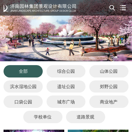
全部
综合公园
山体公园
滨水湿地公园
遗址公园
郊野公园
口袋公园
城市广场
商业地产
学校单位
道路景观