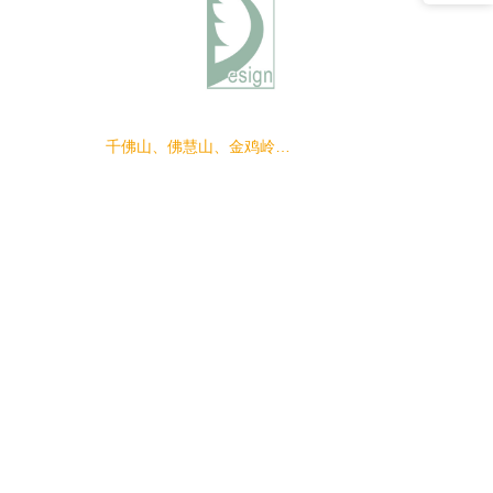
千佛山、佛慧山、金鸡岭等景区保护及雨水增渗收集利用工程兴隆山景区南康、分水岭区域建设施工项目二标段